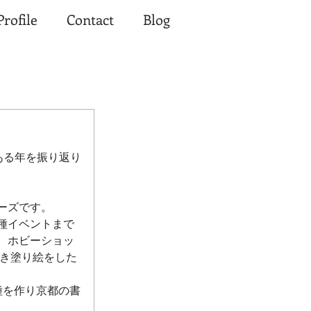
Profile
Contact
Blog
、ある年を振り返り
ーズです。
種イベントまで
、ホビーショッ
だき塗り絵をした
種を作り京都の書