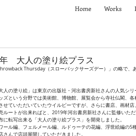
Home
Works
019年 大人の塗り絵プラス
Throwback Thursday（スローバックサーズデー）」の略で
大人の塗り絵」は東京の出版社・河出書房新社さんの人気シリ
ッズという分野では美術館、博物館、展覧会から寺社仏閣、各
させていただいていたウイルビーですが、さらに書店、画材店
売ルートが出来ればと、2019年河出書房新社さんに監修いた
布に転写出来る「大人の塗り絵プラス」を開発しました。
ワール編、フェルメール編、ルドゥーテの花編、浮世絵編の5
店さんで店頭展開していただきました。