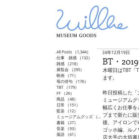
All Posts
（1,344）
1,344件の記事
2024年12月19日
仕事 雑感
（132）
132件の記事
TBT・2
雑感
（218）
218件の記事
展覧会
（295）
295件の記事
木曜日はTBT「
映画
（71）
71件の記事
ます。
母の俳句
（176）
176件の記事
TBT
（179）
179件の記事
昨日投稿した「
FF
（26）
26件の記事
商品
（48）
48件の記事
ミュージアムグ
日常
（151）
151件の記事
幅広くお仕事を
藍染
（12）
12件の記事
プまで新たに販
ミュージアムグッズ
（114）
114件の記事
後、アイロンで
書籍
（27）
27件の記事
音楽
（93）
93件の記事
ゴッホ編、ルノ
落語
（61）
61件の記事
店大手の大垣書