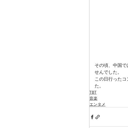
その頃、中国で
せんでした。
この日行ったコ
た。
TBT
音楽
エンタメ