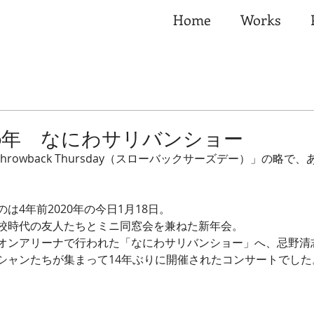
Home
Works
020年 なにわサリバンショー
Throwback Thursday（スローバックサーズデー）」の略で
は4年前2020年の今日1月18日。
校時代の友人たちとミニ同窓会を兼ねた新年会。
オンアリーナで行われた「なにわサリバンショー」へ、忌野清
シャンたちが集まって14年ぶりに開催されたコンサートでした