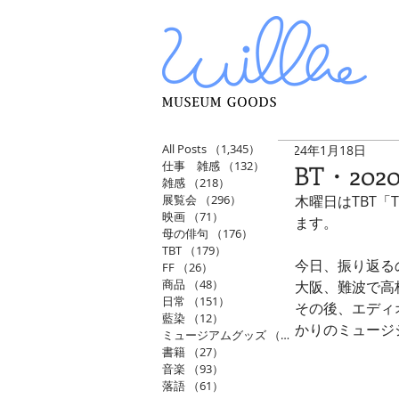
All Posts
（1,345）
1,345件の記事
2024年1月18日
仕事 雑感
（132）
132件の記事
TBT・2
雑感
（218）
218件の記事
展覧会
（296）
296件の記事
木曜日はTBT「
映画
（71）
71件の記事
ます。
母の俳句
（176）
176件の記事
TBT
（179）
179件の記事
今日、振り返るの
FF
（26）
26件の記事
商品
（48）
48件の記事
大阪、難波で高
日常
（151）
151件の記事
その後、エディ
藍染
（12）
12件の記事
かりのミュージ
ミュージアムグッズ
（114）
114件の記事
書籍
（27）
27件の記事
音楽
（93）
93件の記事
落語
（61）
61件の記事