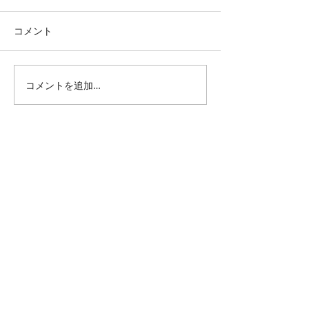
コメント
西高東低
コメントを追加…
TBT・1976年
館スタート
All Posts
（1,344）
1,344件の記事
仕事 雑感
（132）
132件の記事
雑感
（218）
218件の記事
展覧会
（295）
295件の記事
映画
（71）
71件の記事
母の俳句
（176）
176件の記事
TBT
（179）
179件の記事
FF
（26）
26件の記事
商品
（48）
48件の記事
日常
（151）
151件の記事
藍染
（12）
12件の記事
ミュージアムグッズ
（114）
114件の記事
書籍
（27）
27件の記事