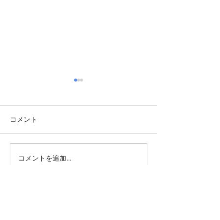
コメント
西高東低
コメントを追加…
TBT・1976年
館スタート
All Posts
（1,343）
1,343件の記事
仕事 雑感
（132）
132件の記事
雑感
（217）
217件の記事