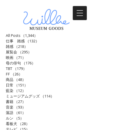
All Posts
（1,344）
1,344件の記事
仕事 雑感
（132）
132件の記事
雑感
（218）
218件の記事
展覧会
（295）
295件の記事
映画
（71）
71件の記事
母の俳句
（176）
176件の記事
TBT
（179）
179件の記事
FF
（26）
26件の記事
商品
（48）
48件の記事
日常
（151）
151件の記事
藍染
（12）
12件の記事
ミュージアムグッズ
（114）
114件の記事
書籍
（27）
27件の記事
音楽
（93）
93件の記事
落語
（61）
61件の記事
ルン
（5）
5件の記事
看板犬
（28）
28件の記事
テレビ
（15）
15件の記事