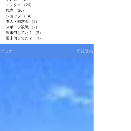
エンタメ
（26）
26件の記事
観光
（36）
36件の記事
ショップ
（14）
14件の記事
友人・同窓会
（2）
2件の記事
スポーツ観戦
（2）
2件の記事
週末何してた？
（5）
5件の記事
週末何してた？
（1）
1件の記事
ブログ
新規登録