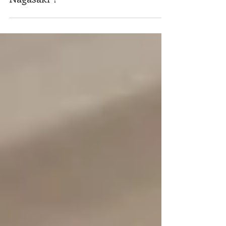
No More Hiroshima No More
Nagasaki！