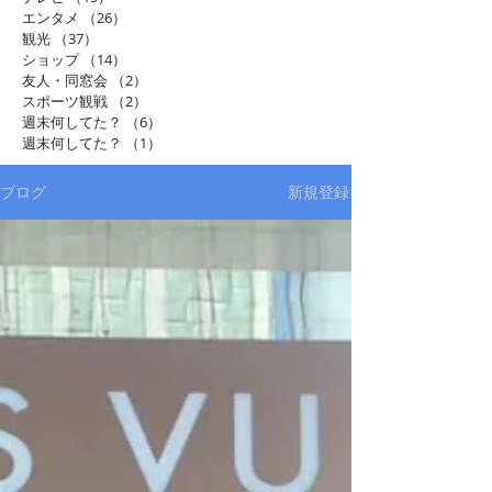
エンタメ
（26）
26件の記事
観光
（37）
37件の記事
ショップ
（14）
14件の記事
友人・同窓会
（2）
2件の記事
スポーツ観戦
（2）
2件の記事
週末何してた？
（6）
6件の記事
週末何してた？
（1）
1件の記事
ブログ
新規登録