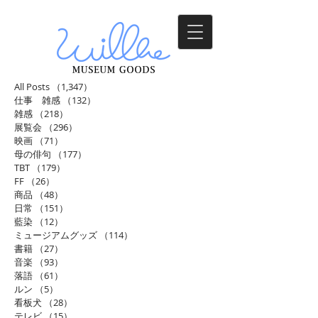
All Posts
（1,347）
1,347件の記事
仕事 雑感
（132）
132件の記事
雑感
（218）
218件の記事
展覧会
（296）
296件の記事
映画
（71）
71件の記事
母の俳句
（177）
177件の記事
TBT
（179）
179件の記事
FF
（26）
26件の記事
商品
（48）
48件の記事
日常
（151）
151件の記事
藍染
（12）
12件の記事
ミュージアムグッズ
（114）
114件の記事
書籍
（27）
27件の記事
音楽
（93）
93件の記事
落語
（61）
61件の記事
ルン
（5）
5件の記事
看板犬
（28）
28件の記事
テレビ
（15）
15件の記事