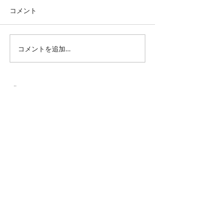
コメント
季の詞歳時記「秋めく」
コメントを追加…
週末展覧会情報・2
月第二週
All Posts
（1,347）
1,347件の記事
仕事 雑感
（132）
132件の記事
雑感
（218）
218件の記事
展覧会
（296）
296件の記事
映画
（71）
71件の記事
母の俳句
（177）
177件の記事
TBT
（179）
179件の記事
FF
（26）
26件の記事
商品
（48）
48件の記事
日常
（151）
151件の記事
藍染
（12）
12件の記事
ミュージアムグッズ
（114）
114件の記事
書籍
（27）
27件の記事
音楽
（93）
93件の記事